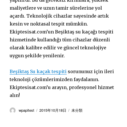
yapılırdı. Bu da gereksiz kırımlara, yüksek
maliyetlere ve uzun tamir sürelerine yol
açardı. Teknolojik cihazlar sayesinde artık
kesin ve noktasal tespit mümkün.
Ekiptesisat.com’un Beşiktaş su kaçağı tespiti
hizmetinde kullandığı tüm cihazlar düzenli
olarak kalibre edilir ve güncel teknolojiye
uygun şekilde yenilenir.
Beşiktaş Su kaçak tespiti
sorununuz için ileri
teknoloji çözümlerimizden faydalanın.
Ekiptesisat.com’u arayın, profesyonel hizmet
alın!
投
投
カ
wpapitest
2015年10月18日
未分類
稿
稿
テ
者
日:
ゴ