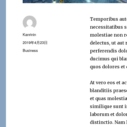
Temporibus aute
necessitatibus s
投
Kanrinin
molestiae non r
稿
投
2019年4月23日
delectus, ut aut
者
稿
カ
Business
perferendis dol
日:
テ
ducimus qui bla
ゴ
quos dolores et 
リ
ー
At vero eos et 
blanditiis prae
et quas molestia
similique sunt i
laborum et dolo
distinctio. Nam 