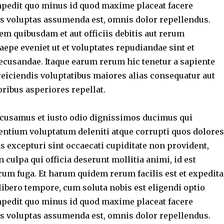
pedit quo minus id quod maxime placeat facere
 voluptas assumenda est, omnis dolor repellendus.
m quibusdam et aut officiis debitis aut rerum
aepe eveniet ut et voluptates repudiandae sint et
ecusandae. Itaque earum rerum hic tenetur a sapiente
 reiciendis voluptatibus maiores alias consequatur aut
ribus asperiores repellat.
accusamus et iusto odio dignissimos ducimus qui
sentium voluptatum deleniti atque corrupti quos dolores
s excepturi sint occaecati cupiditate non provident,
n culpa qui officia deserunt mollitia animi, id est
rum fuga. Et harum quidem rerum facilis est et expedita
libero tempore, cum soluta nobis est eligendi optio
pedit quo minus id quod maxime placeat facere
 voluptas assumenda est, omnis dolor repellendus.