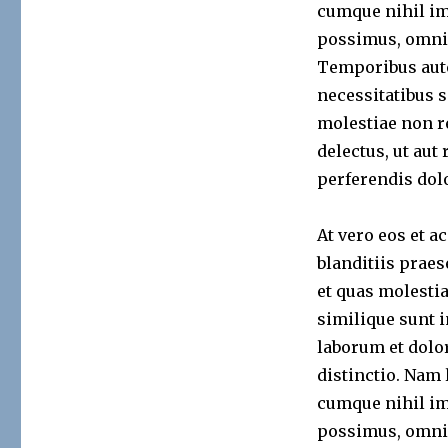
cumque nihil im
possimus, omnis
Temporibus aute
necessitatibus s
molestiae non r
delectus, ut aut
perferendis dolo
At vero eos et 
blanditiis prae
et quas molestia
similique sunt i
laborum et dolo
distinctio. Nam 
cumque nihil im
possimus, omnis