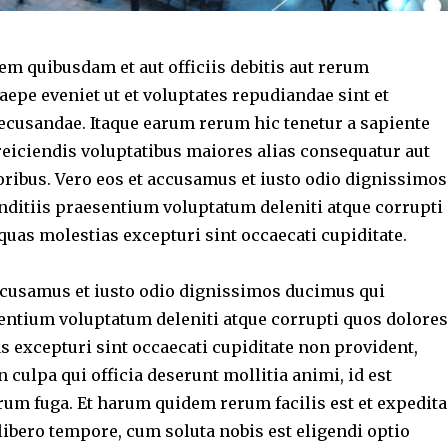
m quibusdam et aut officiis debitis aut rerum
aepe eveniet ut et voluptates repudiandae sint et
ecusandae. Itaque earum rerum hic tenetur a sapiente
 reiciendis voluptatibus maiores alias consequatur aut
oribus. Vero eos et accusamus et iusto odio dignissimos
nditiis praesentium voluptatum deleniti atque corrupti
quas molestias excepturi sint occaecati cupiditate.
accusamus et iusto odio dignissimos ducimus qui
sentium voluptatum deleniti atque corrupti quos dolores
s excepturi sint occaecati cupiditate non provident,
n culpa qui officia deserunt mollitia animi, id est
rum fuga. Et harum quidem rerum facilis est et expedita
libero tempore, cum soluta nobis est eligendi optio