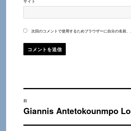
サイト
次回のコメントで使用するためブラウザーに自分の名前、
投
前
稿
Giannis Antetokounmpo L
過
去
ナ
の