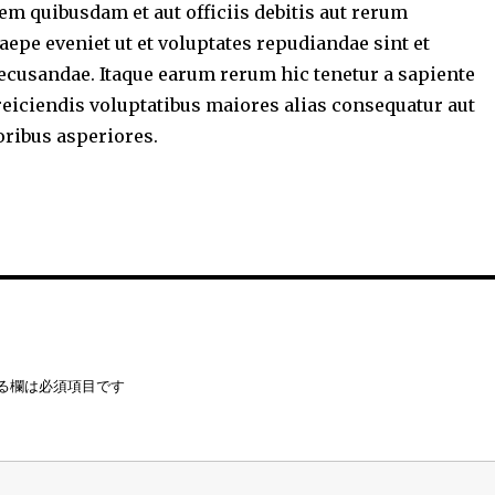
m quibusdam et aut officiis debitis aut rerum
aepe eveniet ut et voluptates repudiandae sint et
ecusandae. Itaque earum rerum hic tenetur a sapiente
 reiciendis voluptatibus maiores alias consequatur aut
oribus asperiores.
る欄は必須項目です