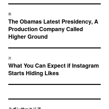
投
前
稿
The Obamas Latest Presidency, A
過
Production Company Called
去
ナ
の
Higher Ground
ビ
投
稿:
ゲ
次
ー
What You Can Expect if Instagram
次
シ
Starts Hiding Likes
の
投
ョ
稿:
ン
スポンサーエリア