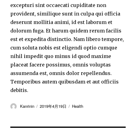
excepturi sint occaecati cupiditate non
provident, similique sunt in culpa qui officia
deserunt mollitia animi, id est laborum et
dolorum fuga. Et harum quidem rerum facilis
est et expedita distinctio. Nam libero tempore,
cum soluta nobis est eligendi optio cumque
nihil impedit quo minus id quod maxime
placeat facere possimus, omnis voluptas
assumenda est, omnis dolor repellendus.
Temporibus autem quibusdam et aut officiis
debitis.
投
投
カ
Kanrinin
2019年4月19日
Health
稿
稿
テ
者
日:
ゴ
リ
ー